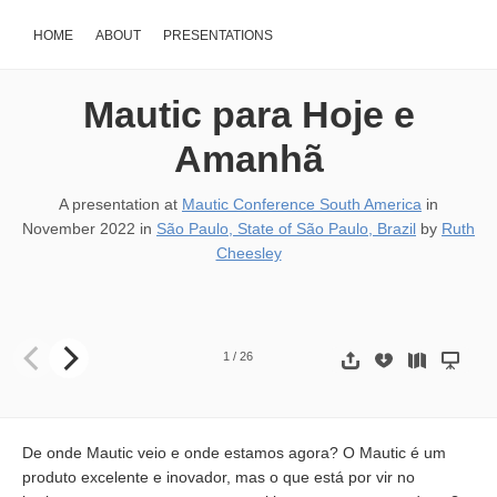
HOME
ABOUT
PRESENTATIONS
Mautic para Hoje e
Amanhã
A presentation at
Mautic Conference South America
in
November 2022
in
São Paulo, State of São Paulo, Brazil
by
Ruth
Cheesley
Mautic para Hoje e Amanhã Conferência Mautic da América do Su
1
/
26
De onde Mautic veio e onde estamos agora? O Mautic é um
produto excelente e inovador, mas o que está por vir no